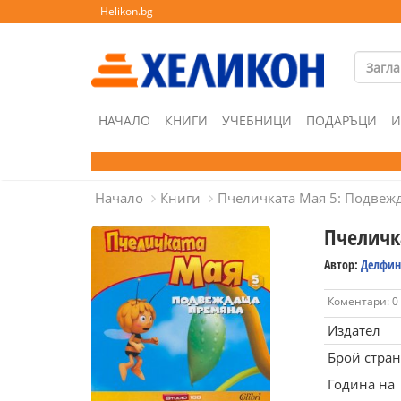
Helikon.bg
НАЧАЛО
КНИГИ
УЧЕБНИЦИ
ПОДАРЪЦИ
И
Начало
Книги
Пчеличката Мая 5: Подвеж
Пчеличк
Автор:
Делфин
Коментари: 0
Издател
Брой стра
Година на