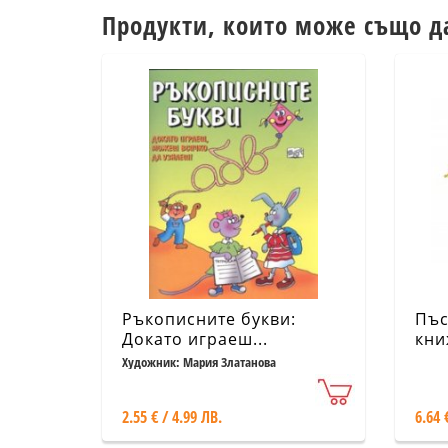
Продукти, които може също д
Ръкописните букви:
Пъс
Докато играеш...
кни
Художник: Мария Златанова
2.55 € / 4.99 ЛВ.
6.64 