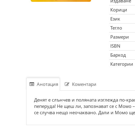
издаване
Корици
Език
Тегло
Размери
ISBN
Баркод
Категории
Анотация
Коментари
Денят е слънчев и поляната изглежда по-крас
пеперуда! Не щеш ли, запознават се с Момо –
се случва нещо неочаквано. Дали и Момо ще