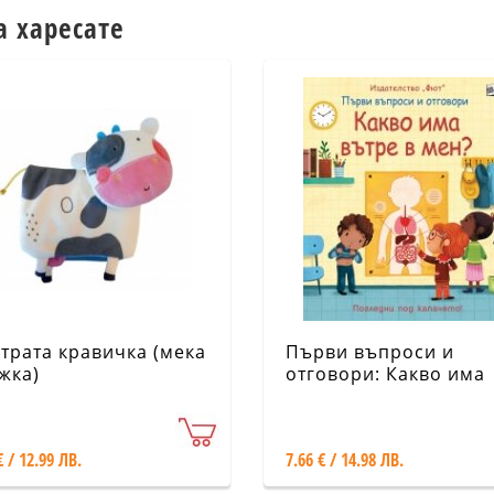
а харесате
трата кравичка (мека
Първи въпроси и
жка)
отговори: Какво има
вътре в мен?
€ / 12.99 ЛВ.
7.66 € / 14.98 ЛВ.