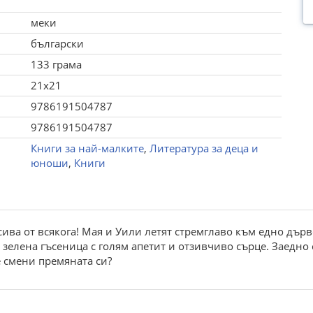
меки
български
133 грама
21x21
9786191504787
9786191504787
Книги за най-малките
,
Литература за деца и
юноши
,
Книги
ива от всякога! Мая и Уили летят стремглаво към едно дърв
 зелена гъсеница с голям апетит и отзивчиво сърце. Заедно 
 смени премяната си?