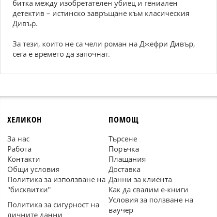
битка между изобретателен убиец и гениален
детектив – истинско завръщане към класическия
Дивър.
За тези, които не са чели роман на Джефри Дивър,
сега е времето да започнат.
ХЕЛИКОН
ПОМОЩ
За нас
Търсене
Работа
Поръчка
Контакти
Плащания
Общи условия
Доставка
Политика за използване на
Данни за клиента
"бисквитки"
Как да свалим е-книги
Условия за ползване на
Политика за сигурност на
ваучер
личните данни