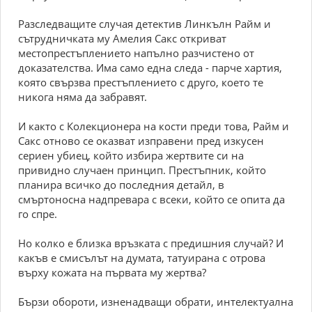
Разследващите случая детектив Линкълн Райм и
сътрудничката му Амелия Сакс откриват
местопрестъплението напълно разчистено от
доказателства. Има само една следа - парче хартия,
която свързва престъплението с друго, което те
никога няма да забравят.
И както с Колекционера на кости преди това, Райм и
Сакс отново се оказват изправени пред изкусен
сериен убиец, който избира жертвите си на
привидно случаен принцип. Престъпник, който
планира всичко до последния детайл, в
смъртоносна надпревара с всеки, който се опита да
го спре.
Но колко е близка връзката с предишния случай? И
какъв е смисълът на думата, татуирана с отрова
върху кожата на първата му жертва?
Бързи обороти, изненадващи обрати, интелектуална