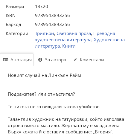
Размери
13x20
ISBN
9789543893256
Баркод
9789543893256
Категории
Трилъри
,
Световна проза
,
Преводна
художествена литература
,
Художествена
литература
,
Книги
Анотация
За автора
Коментари
Новият случай на Линкълн Райм
Подражател? Или отмъстител?
Те никога не са виждали такова убийство...
Талантлив художник на татуировки, който използва
отрова вместо мастило. Жертвата му е млада жена.
Върху кожата й е оставил съобщение: „Втория“.