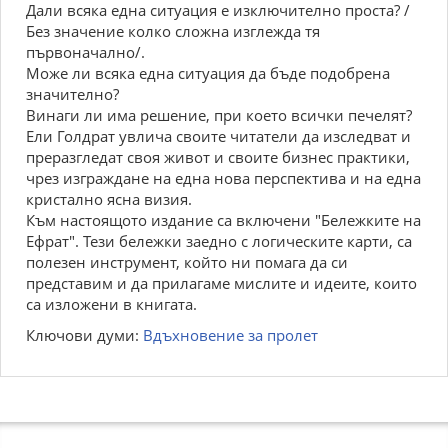
Дали всяка една ситуация е изключително проста? /
Без значение колко сложна изглежда тя
първоначално/.
Може ли всяка една ситуация да бъде подобрена
значително?
Винаги ли има решение, при което всички печелят?
Ели Голдрат увлича своите читатели да изследват и
преразгледат своя живот и своите бизнес практики,
чрез изграждане на една нова перспектива и на една
кристално ясна визия.
Към настоящото издание са включени "Бележките на
Ефрат". Тези бележки заедно с логическите карти, са
полезен инструмент, който ни помага да си
представим и да прилагаме мислите и идеите, които
са изложени в книгата.
Ключови думи:
Вдъхновение за пролет