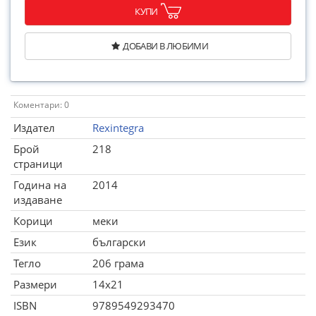
КУПИ
ДОБАВИ В ЛЮБИМИ
Коментари: 0
Издател
Rexintegra
Брой
218
страници
Година на
2014
издаване
Корици
меки
Език
български
Тегло
206 грама
Размери
14x21
ISBN
9789549293470