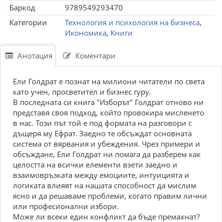
Баркод
9789549293470
Категории
Технология и психология на бизнеса
,
Икономика
,
Книги
Анотация
Коментари
Ели Голдрат е познат на милиони читатели по света
като учен, просветител и бизнес гуру.
В последната си книга "Изборът" Голдрат отново ни
представя своя подход, който провокира мисленето
в нас. Този път той е под формата на разговори с
дъщеря му Ефрат. Заедно те обсъждат основната
система от вярвания и убеждения. Чрез примери и
обсъждане, Ели Голдрат ни помага да разберем как
целостта на всички елементи взети заедно и
взаимовръзката между емоциите, интуицията и
логиката влияят на нашата способност да мислим
ясно и да решаваме проблеми, когато правим лични
или професионални избори.
Може ли всеки един конфликт да бъде премахнат?