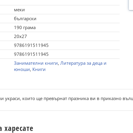
меки
български
190 грама
20x27
9786191511945
9786191511945
Занимателни книги
,
Литература за деца и
юноши
,
Книги
и украси, които ще превърнат празника ви в приказно въл
а харесате