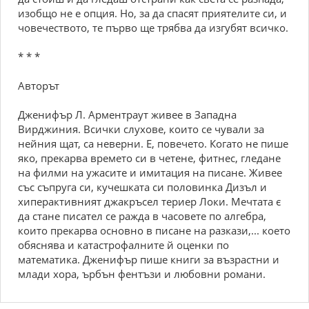
изобщо не е опция. Но, за да спасят приятелите си, и
човечеството, те първо ще трябва да изгубят всичко.
* * *
Авторът
Дженифър Л. Арментраут живее в Западна
Вирджиния. Всички слухове, които се чували за
нейния щат, са неверни. Е, повечето. Когато не пише
яко, прекарва времето си в четене, фитнес, гледане
на филми на ужасите и имитация на писане. Живее
със съпруга си, кучешката си половинка Дизъл и
хиперактивният джакръсел териер Локи. Мечтата є
да стане писател се ражда в часовете по алгебра,
които прекарва основно в писане на разкази,... което
обяснява и катастрофалните й оценки по
математика. Дженифър пише книги за възрастни и
млади хора, ърбън фентъзи и любовни романи.