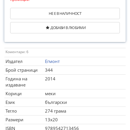
НЕ Е В НАЛИЧНОСТ
ДОБАВИ В ЛЮБИМИ
Коментари: 6
Издател
Егмонт
Брой страници
344
Година на
2014
издаване
Корици
меки
Език
български
Тегло
274 грама
Размери
13x20
ISBN
9789542713456