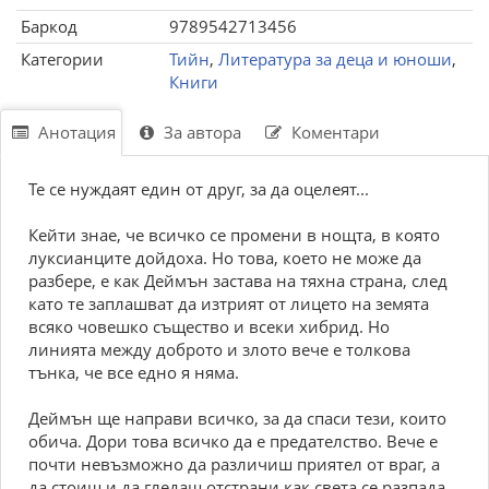
Баркод
9789542713456
Категории
Тийн
,
Литература за деца и юноши
,
Книги
Анотация
За автора
Коментари
Те се нуждаят един от друг, за да оцелеят...
Кейти знае, че всичко се промени в нощта, в която
луксианците дойдоха. Но това, което не може да
разбере, е как Деймън застава на тяхна страна, след
като те заплашват да изтрият от лицето на земята
всяко човешко същество и всеки хибрид. Но
линията между доброто и злото вече е толкова
тънка, че все едно я няма.
Деймън ще направи всичко, за да спаси тези, които
обича. Дори това всичко да е предателство. Вече е
почти невъзможно да различиш приятел от враг, а
да стоиш и да гледаш отстрани как света се разпада,