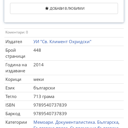
ДОБАВИ В ЛЮБИМИ
Коментари: 0
Издател
УИ "Св. Климент Охридски"
Брой
448
страници
Година на
2014
издаване
Корици
меки
Език
български
Тегло
713 грама
ISBN
9789540737839
Баркод
9789540737839
Категории
Мемоари. Документалистика. Българска
,