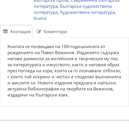
Българска проза
,
Съвременна българска
литература
,
Българска художествена
литература
,
Художествена литература
,
Книги
Анотация
Коментари
Книгата се посвещава на 100-годишнината от
рождението на Павел Вежинов. Изданието съдържа
негови размисли за житейския и творческия му път,
за литературата и изкуството, както и неговия образ
през погледа на хора, които са го познавали отблизо,
с които той искрено и честно е споделял вълненията
и мислите си. Новото издание предлага и напълно
актуална библиография на творбите на Вежинов,
издадени на български език.