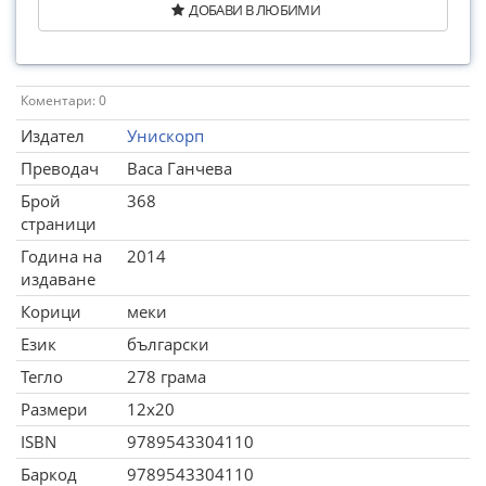
ДОБАВИ В ЛЮБИМИ
Коментари: 0
Издател
Унискорп
Преводач
Васа Ганчева
Брой
368
страници
Година на
2014
издаване
Корици
меки
Език
български
Тегло
278 грама
Размери
12x20
ISBN
9789543304110
Баркод
9789543304110