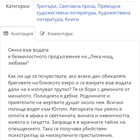
Категории
Трилъри
,
Световна проза
,
Преводна
художествена литература
,
Художествена
литература
,
Книги
Анотация
Коментари
Сянка във водата
е безмилостното продължение на „Лека нощ,
любими”
Как ли ще се почувствате, ако всеки ден обикаляте
бреговете на близкото езеро и се взирате във водата
дали не е изплувал трупът? Тя се бори с демоните от
миналото. Полицията я дебне. Роднините и
приятелите на жертвите душат около нея. Всички
пътища водят към Юстин. Авторката пък умело я
оплита в мрака и светлината, вината и невинността,
живота и смъртта. Запраща я в мрачните тайни на
отмъщението. Така се получава убийствен
психотрилър за неизкупените престъпления.