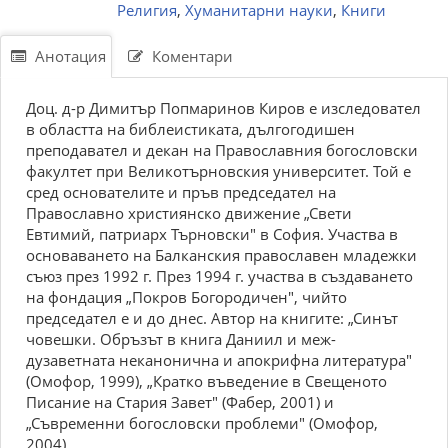
Религия
,
Хуманитарни науки
,
Книги
Анотация
Коментари
Доц. д-р Димитър Попмаринов Киров е изследовател
в областта на библеистиката, дългогодишен
преподавател и декан на Православния богословски
факултет при Великотърновския университет. Той е
сред основателите и пръв председател на
Православно християнско движение „Свети
Евтимий, патриарх Търновски" в София. Участва в
основаването на Балканския православен младежки
съюз през 1992 г. През 1994 г. участва в създаването
на фондация „Покров Богородичен", чийто
председател е и до днес. Автор на книгите: „Синът
човешки. Обръзът в книга Даниил и меж-
дузаветната неканонична и апокрифна литература"
(Омофор, 1999), „Кратко въведение в Свещеното
Писание на Стария Завет" (Фабер, 2001) и
„Съвременни богословски проблеми" (Омофор,
2004).