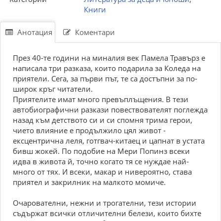
Книги
Анотация
Коментари
През 40-те години на миналия век Памела Травърз е
написала три разказа, които подарила за Коледа на
приятели. Сега, за първи път, те са достъпни за по-
широк кръг читатели.
Приятелите имат много превъплъщения. В тези
автобиографични разкази повествователят поглежда
назад към детството си и си спомня трима герои,
чието влияние е продължило цял живот -
ексцентрична леля, готгвач-китаец и цапнат в устата
бивш жокей. По подобие на Мери Попинз всеки
идва в живота й, точно когато тя се нуждае най-
много от тях. И всеки, макар и нивероятно, става
приятел и закрилник на малкото момиче.
Очарователни, нежни и трогателни, тези истории
съдържат всички отличителни белези, които бихте