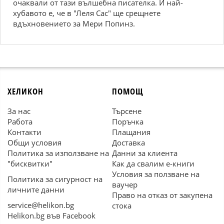
очаквали от тази вълшебна писателка. И най-
хубавото е, че в "Леля Сас" ще срещнете
вдъхновението за Мери Попинз.
ХЕЛИКОН
ПОМОЩ
За нас
Търсене
Работа
Поръчка
Контакти
Плащания
Общи условия
Доставка
Политика за използване на
Данни за клиента
"бисквитки"
Как да свалим е-книги
Условия за ползване на
Политика за сигурност на
ваучер
личните данни
Право на отказ от закупена
service@helikon.bg
стока
Helikon.bg във Facebook