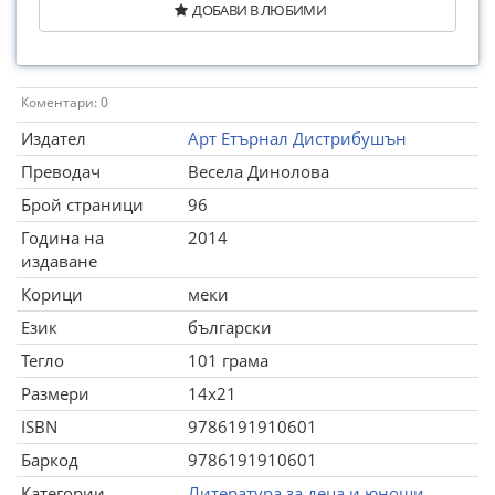
ДОБАВИ В ЛЮБИМИ
Коментари: 0
Издател
Арт Етърнал Дистрибушън
Преводач
Весела Динолова
Брой страници
96
Година на
2014
издаване
Корици
меки
Език
български
Тегло
101 грама
Размери
14x21
ISBN
9786191910601
Баркод
9786191910601
Категории
Литература за деца и юноши
,