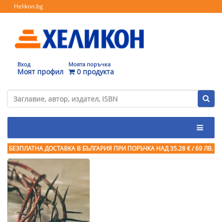
Helikon.bg
Вход
Моята поръчка
Моят профил
0 продукта
БЕЗПЛАТНА ДОСТАВКА В БЪЛГАРИЯ ПРИ ПОРЪЧКА
НАД 35.28 € / 69 ЛВ.