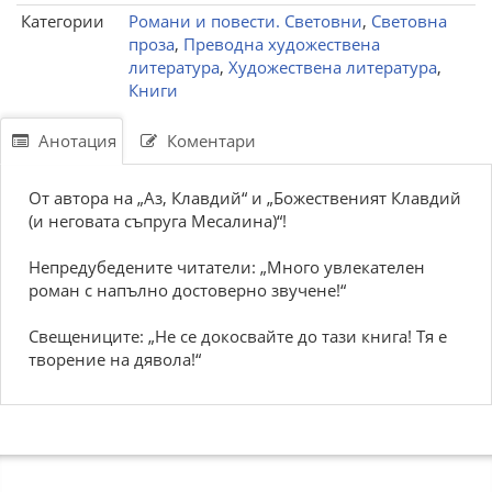
Категории
Романи и повести. Световни
,
Световна
проза
,
Преводна художествена
литература
,
Художествена литература
,
Книги
Анотация
Коментари
От автора на „Аз, Клавдий“ и „Божественият Клавдий
(и неговата съпруга Месалина)“!
Непредубедените читатели: „Много увлекателен
роман с напълно достоверно звучене!“
Свещениците: „Не се докосвайте до тази книга! Тя е
творение на дявола!“