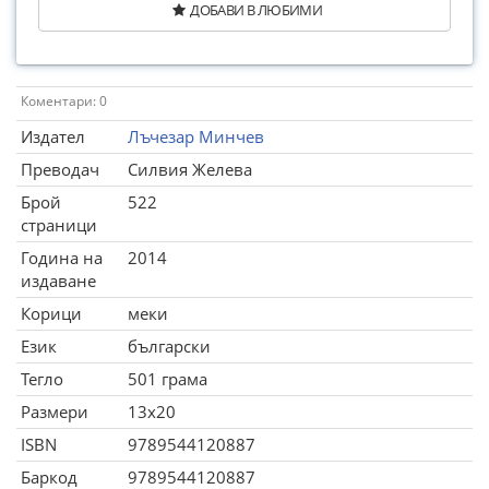
ДОБАВИ В ЛЮБИМИ
Коментари: 0
Издател
Лъчезар Минчев
Преводач
Силвия Желева
Брой
522
страници
Година на
2014
издаване
Корици
меки
Език
български
Тегло
501 грама
Размери
13x20
ISBN
9789544120887
Баркод
9789544120887