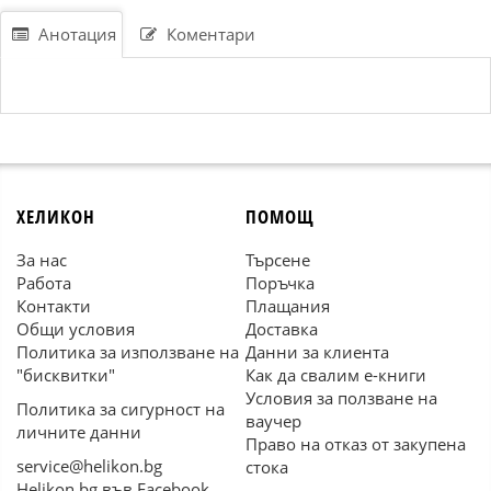
Анотация
Коментари
ХЕЛИКОН
ПОМОЩ
За нас
Търсене
Работа
Поръчка
Контакти
Плащания
Общи условия
Доставка
Политика за използване на
Данни за клиента
"бисквитки"
Как да свалим е-книги
Условия за ползване на
Политика за сигурност на
ваучер
личните данни
Право на отказ от закупена
service@helikon.bg
стока
Helikon.bg във Facebook