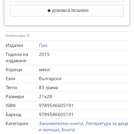
ДОБАВИ В ЛЮБИМИ
Коментари: 0
Издател
Пан
Година на
2015
издаване
Корици
меки
Език
български
Тегло
83 грама
Размери
21x28
ISBN
9789546605191
Баркод
9789546605191
Категории
Занимателни книги
,
Литература за деца
и юноши
,
Книги