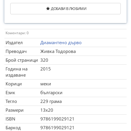
ДОБАВИ В ЛЮБИМИ
Коментари: 0
Издател
Диамантено дърво
Преводач
Живка Тодорова
Брой страници
320
Година на
2015
издаване
Корици
меки
Език
български
Тегло
229 грама
Размери
13x20
ISBN
9786199029121
Баркод
9786199029121