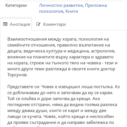
Категории
Личностно развитие
,
Приложна
психология
,
Книги
Анотация
Коментари
Взаимоотношения между хората, психология на
семейните отношения, правилно възпитание на
децата, ведическа култура и медицина, астрология,
влияние на планетите върху характера и здравето
на хората, строеж на тънкото тяло на човека - тези и
много други теми разглежда в своите книги доктор
Торсунов.
Представете си: Човек е извършил лоша постъпка. Аз
се доближавам до него и започвам да му се карам.
Той се озъбва и дори започва да крещи. Ако
погледнем отстрани, няма да видим голяма разлика
между двама души, които се карат и между две
лаещи се кучета. Човек, който крещи е неспособен
да прояви състрадание и да направи забележка по