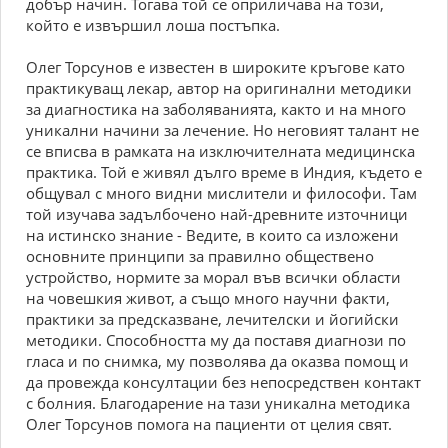
добър начин. Тогава той се оприличава на този,
който е извършил лоша постъпка.
Олег Торсунов е известен в широките кръгове като
практикуващ лекар, автор на оригинални методики
за диагностика на заболяванията, както и на много
уникални начини за лечение. Но неговият талант не
се вписва в рамката на изключителната медицинска
практика. Той е живял дълго време в Индия, където е
общувал с много видни мислители и философи. Там
той изучава задълбочено най-древните източници
на истинско знание - Ведите, в които са изложени
основните принципи за правилно обществено
устройство, нормите за морал във всички области
на човешкия живот, а също много научни факти,
практики за предсказване, лечителски и йогийски
методики. Способността му да поставя диагнози по
гласа и по снимка, му позволява да оказва помощ и
да провежда консултации без непосредствен контакт
с болния. Благодарение на тази уникална методика
Олег Торсунов помога на пациенти от целия свят.