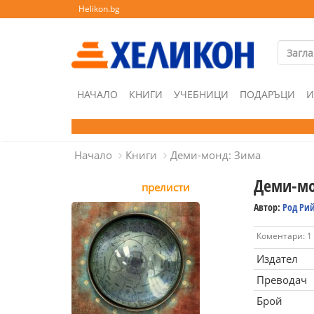
Helikon.bg
НАЧАЛО
КНИГИ
УЧЕБНИЦИ
ПОДАРЪЦИ
И
Начало
Книги
Деми-монд: Зима
Деми-мо
прелисти
Автор:
Род Ри
Коментари: 1
Издател
Преводач
Брой