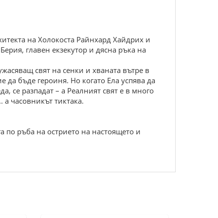
хитекта на Холокоста Райнхард Хайдрих и
рия, главен екзекутор и дясна ръка на
жасяващ свят на сенки и хваната вътре в
е да бъде героиня. Но когато Ела успява да
, се разпадат – а Реалният свят е в много
. а часовникът тиктака.
а по ръба на острието на настоящето и