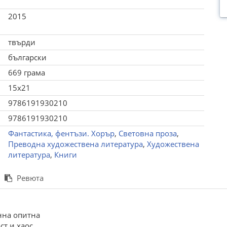
2015
твърди
български
669 грама
15x21
9786191930210
9786191930210
Фантастика, фентъзи. Хорър
,
Световна проза
,
Преводна художествена литература
,
Художествена
литература
,
Книги
Ревюта
нна опитна
т и хаос,