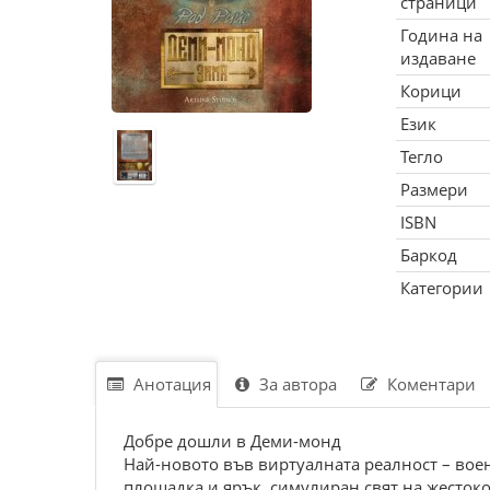
страници
Година на
издаване
Корици
Език
Тегло
Размери
ISBN
Баркод
Категории
Анотация
За автора
Коментари
Добре дошли в Деми-монд
Най-новото във виртуалната реалност – вое
площадка и ярък, симулиран свят на жестокос