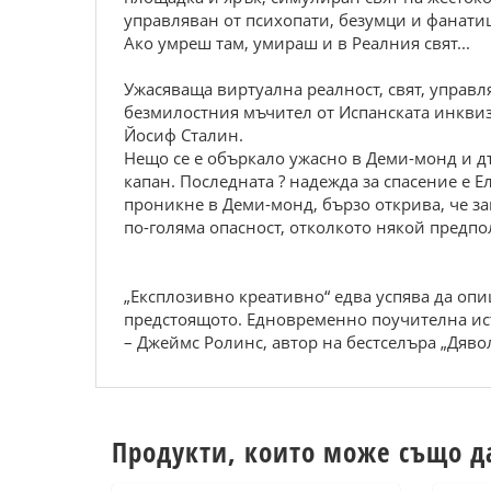
управляван от психопати, безумци и фанати
Ако умреш там, умираш и в Реалния свят...
Ужасяваща виртуална реалност, свят, управл
безмилостния мъчител от Испанската инквиз
Йосиф Сталин.
Нещо се е объркало ужасно в Деми-монд и дъ
капан. Последната ? надежда за спасение е Е
проникне в Деми-монд, бързо открива, че за
по-голяма опасност, отколкото някой предпол
„Експлозивно креативно“ едва успява да опи
предстоящото. Едновременно поучителна ист
– Джеймс Ролинс, автор на бестселъра „Дяво
Продукти, които може също д