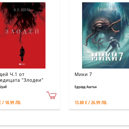
дей Ч.1 от
Мики 7
едицата "Злодеи"
 Шуаб
Едуард Аштън
€ / 18.99 ЛВ.
13.80 € / 26.99 ЛВ.