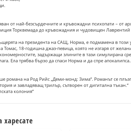
ци.
яван от най-безсърдечните и кръвожадни психопати – от ар
иция Торквемада до кръвожадния и чудовищен Лаврентий Бе
щерята на президента на САЩ, Норма, е подмамена в този у
ла Томас, 18-годишна джаз-певица, която не изгаря от желани
кономерностите, задържащи злините в тази симулирана среда
ага. Ела трябва бързо да спаси Норма и да спре апокалипса..
ше романа на Род Рийс „Деми-монд: Зима“. Романът се плъзг
ория и завладяващ трилър, сътворен от дигитална тъкан.“
лската колония“
а харесате