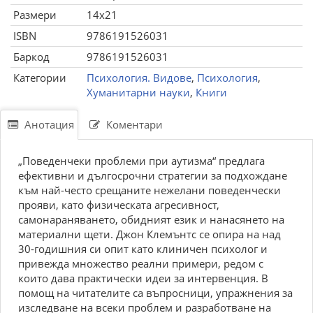
Размери
14x21
ISBN
9786191526031
Баркод
9786191526031
Категории
Психология. Видове
,
Психология
,
Хуманитарни науки
,
Книги
Анотация
Коментари
„Поведенчеки проблеми при аутизма“ предлага
ефективни и дългосрочни стратегии за подхождане
към най-често срещаните нежелани поведенчески
прояви, като физическата агресивност,
самонараняването, обидният език и нанасянето на
материални щети. Джон Клемънтс се опира на над
30-годишния си опит като клиничен психолог и
привежда множество реални примери, редом с
които дава практически идеи за интервенция. В
помощ на читателите са въпросници, упражнения за
изследване на всеки проблем и разработване на