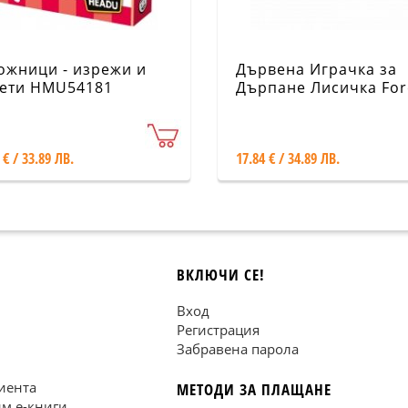
ожници - изрежи и
Дървена Играчка за
ети HMU54181
Дърпане Лисичка For
Friends LD7257
 € / 33.89 ЛВ.
17.84 € / 34.89 ЛВ.
ВКЛЮЧИ СЕ!
Вход
Регистрация
Забравена парола
иента
МЕТОДИ ЗА ПЛАЩАНЕ
им е-книги