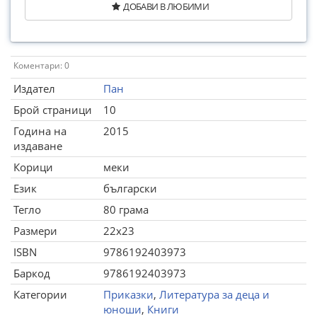
ДОБАВИ В ЛЮБИМИ
Коментари: 0
Издател
Пан
Брой страници
10
Година на
2015
издаване
Корици
меки
Език
български
Тегло
80 грама
Размери
22x23
ISBN
9786192403973
Баркод
9786192403973
Категории
Приказки
,
Литература за деца и
юноши
,
Книги