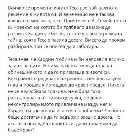
Всичко се промени, когато Теса взе най-важното
решение в живота си. И вече нищо не е такова,
каквото е мислила, че е. Приятелите й. Семейството
й. Човекът, на когото би трябвало да може да
разчита. Хардин, е бесен, когато узнава огромната
тайна, която Теса е пазила досега. Вместо да прояви
разбиране, той се опитва да я саботира...
Теса знае, че Хардин я обича и би направил всичко,
за да я защити. Но има разлика между това да
обичаш някого и да го приемеш в живота си.
Безкрайното редуване на ревност, непредсказуем
гняв и прошка я изтощава до краен предел. Никога
не се е влюбвала толкова, не е била така
развълнувана от ничия целувка, но дали
неконтролируемото привличане между нея и
Хардин си заслужава всичките проблеми? Любовта
беше достатъчна да ги задържи заедно досега. Но
ако Теса последва сърцето си, дали това няма да
бъде краят?