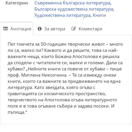
Категории
Съвременна българска литература
,
Българска художествена литература
,
Художествена литература
,
Книги
Анотация
За автора
Коментари
Пет томчета за 50-годишен творчески живот – много
ли са, малко ли? Каквото и да решите, това са най-
важните неща, които Божана Апостолова е решила
да сподели с читателите си, малки и големи. Дали са
хубави? „Нейните книги са повече от хубави – пише
проф. Миглена Николчина. – Те са измежду онези
книги, които са важните за придвижването на една
литература. Като звездата, която огъва с
гравитацията си космическото пространство,
творчеството на Апостолова огъва литературното
поле и в това огъване събира и задава посоки. И
пътища.“