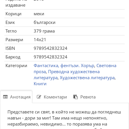
издаване
Корици
меки
Език
български
Тегло
379 грама
Размери
14x21
ISBN
9789542832324
Баркод
9789542832324
Категории
Фантастика, фентъзи. Хорър
,
Световна
проза
,
Преводна художествена
литература
,
Художествена литература
,
Книги
Анотация
Коментари
Ревюта
Представете си свят, в който не можеш да погледнеш
навън - дори за миг! Там има нещо непонятно,
неразбираемо, невидимо... то поразява ума на