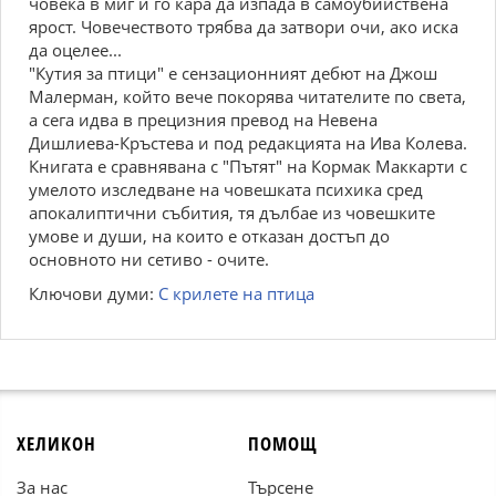
човека в миг и го кара да изпада в самоубийствена
ярост. Човечеството трябва да затвори очи, ако иска
да оцелее...
"Кутия за птици" е сензационният дебют на Джош
Малерман, който вече покорява читателите по света,
а сега идва в прецизния превод на Невена
Дишлиева-Кръстева и под редакцията на Ива Колева.
Книгата е сравнявана с "Пътят" на Кормак Маккарти с
умелото изследване на човешката психика сред
апокалиптични събития, тя дълбае из човешките
умове и души, на които е отказан достъп до
основното ни сетиво - очите.
Ключови думи:
С крилете на птица
ХЕЛИКОН
ПОМОЩ
За нас
Търсене