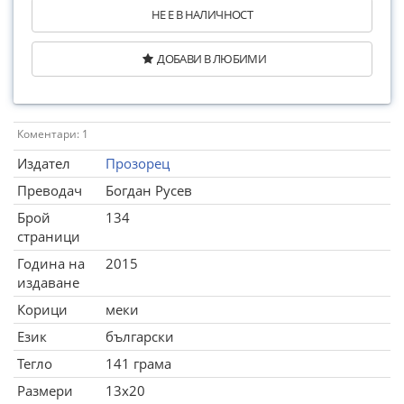
НЕ Е В НАЛИЧНОСТ
ДОБАВИ В ЛЮБИМИ
Коментари: 1
Издател
Прозорец
Преводач
Богдан Русев
Брой
134
страници
Година на
2015
издаване
Корици
меки
Език
български
Тегло
141 грама
Размери
13x20