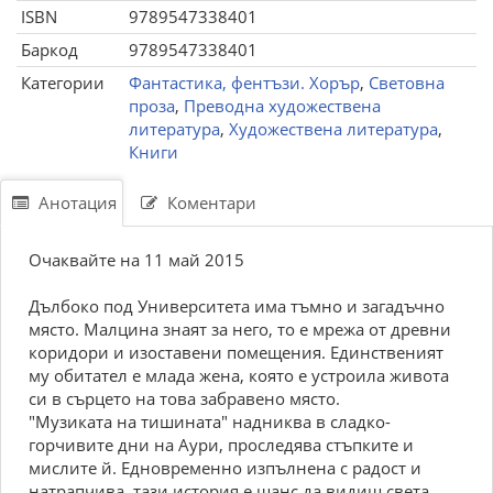
ISBN
9789547338401
Баркод
9789547338401
Категории
Фантастика, фентъзи. Хорър
,
Световна
проза
,
Преводна художествена
литература
,
Художествена литература
,
Книги
Анотация
Коментари
Очаквайте на 11 май 2015
Дълбоко под Университета има тъмно и загадъчно
място. Малцина знаят за него, то е мрежа от древни
коридори и изоставени помещения. Единственият
му обитател е млада жена, която е устроила живота
си в сърцето на това забравено място.
"Музиката на тишината" надниква в сладко-
горчивите дни на Аури, проследява стъпките и
мислите й. Едновременно изпълнена с радост и
натрапчива, тази история е шанс да видиш света