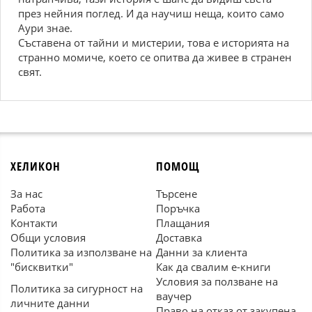
през нейния поглед. И да научиш неща, които само
Аури знае.
Съставена от тайни и мистерии, това е историята на
странно момиче, което се опитва да живее в странен
свят.
ХЕЛИКОН
ПОМОЩ
За нас
Търсене
Работа
Поръчка
Контакти
Плащания
Общи условия
Доставка
Политика за използване на
Данни за клиента
"бисквитки"
Как да свалим е-книги
Условия за ползване на
Политика за сигурност на
ваучер
личните данни
Право на отказ от закупена