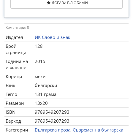
ДОБАВИ В ЛЮБИМИ
Коментари: 0
Издател
ИК Слово и знак
Брой
128
страници
Година на
2015
издаване
Корици
меки
Език
български
Тегло
131 грама
Размери
13x20
ISBN
9789549207293
Баркод
9789549207293
Категории
Българска проза
,
Съвременна българска