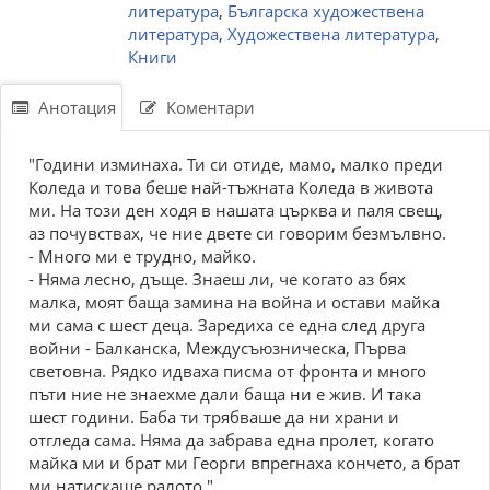
литература
,
Българска художествена
литература
,
Художествена литература
,
Книги
Анотация
Коментари
"Години изминаха. Ти си отиде, мамо, малко преди
Коледа и това беше най-тъжната Коледа в живота
ми. На този ден ходя в нашата църква и паля свещ,
аз почувствах, че ние двете си говорим безмълвно.
- Много ми е трудно, майко.
- Няма лесно, дъще. Знаеш ли, че когато аз бях
малка, моят баща замина на война и остави майка
ми сама с шест деца. Заредиха се една след друга
войни - Балканска, Междусъюзническа, Първа
световна. Рядко идваха писма от фронта и много
пъти ние не знаехме дали баща ни е жив. И така
шест години. Баба ти трябваше да ни храни и
отгледа сама. Няма да забрава една пролет, когато
майка ми и брат ми Георги впрегнаха кончето, а брат
ми натискаше ралото."