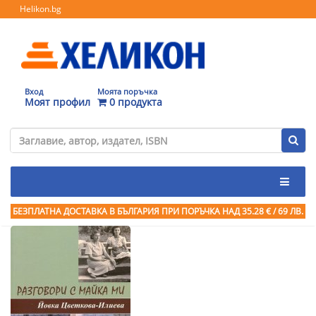
Helikon.bg
Вход
Моята поръчка
Моят профил
0 продукта
БЕЗПЛАТНА ДОСТАВКА В БЪЛГАРИЯ ПРИ ПОРЪЧКА
НАД 35.28 € / 69 ЛВ.