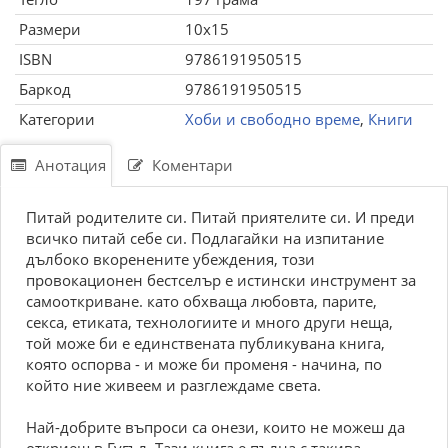
Размери
10x15
ISBN
9786191950515
Баркод
9786191950515
Категории
Хоби и свободно време
,
Книги
Анотация
Коментари
Питай родителите си. Питай приятелите си. И преди
всичко питай себе си. Подлагайки на изпитание
дълбоко вкоренените убеждения, този
провокационен бестселър е истински инструмент за
самооткриване. като обхваща любовта, парите,
секса, етиката, технологиите и много други неща,
той може би е единствената публикувана книга,
която оспорва - и може би променя - начина, по
който ние живеем и разглеждаме света.
Най-добрите въпроси са онези, които не можеш да