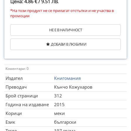
Цена: 4.86 € / 9.51 ЛВ.
*На този продукт не се прилагат отстъпки и не участва в
промоции
НЕ Е В НАЛИЧНОСТ
ДОБАВИ В ЛЮБИМИ
Коментари: 0
Издател
Книгомания
Преводач
Кънчо Кожухаров
Брой страници
312
Година на издаване
2015
Корици
меки
Език
български
Тегло
197 грама