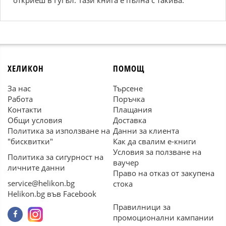
откриеш в Гугъл. Тази книга е пълна с такива.
ХЕЛИКОН
ПОМОЩ
За нас
Търсене
Работа
Поръчка
Контакти
Плащания
Общи условия
Доставка
Политика за използване на
Данни за клиента
"бисквитки"
Как да свалим е-книги
Условия за ползване на
Политика за сигурност на
ваучер
личните данни
Право на отказ от закупена
service@helikon.bg
стока
Helikon.bg във Facebook
Правилници за
промоционални кампании