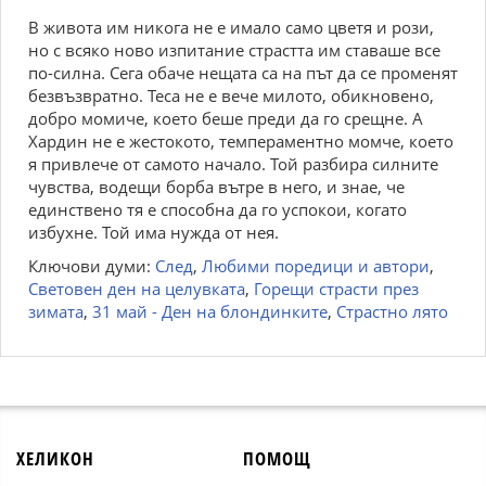
В живота им никога не е имало само цветя и рози,
но с всяко ново изпитание страстта им ставаше все
по-силна. Сега обаче нещата са на път да се променят
безвъзвратно. Теса не е вече милото, обикновено,
добро момиче, което беше преди да го срещне. А
Хардин не е жестокото, темпераментно момче, което
я привлече от самото начало. Той разбира силните
чувства, водещи борба вътре в него, и знае, че
единствено тя е способна да го успокои, когато
избухне. Той има нужда от нея.
Ключови думи:
След
,
Любими поредици и автори
,
Световен ден на целувката
,
Горещи страсти през
зимата
,
31 май - Ден на блондинките
,
Страстно лято
ХЕЛИКОН
ПОМОЩ