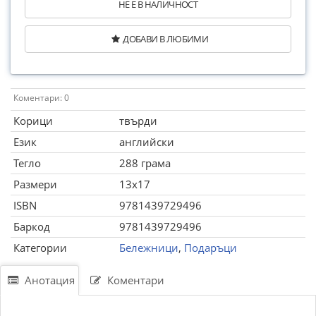
НЕ Е В НАЛИЧНОСТ
ДОБАВИ В ЛЮБИМИ
Коментари: 0
Корици
твърди
Език
английски
Тегло
288 грама
Размери
13x17
ISBN
9781439729496
Баркод
9781439729496
Категории
Бележници
,
Подаръци
Анотация
Коментари