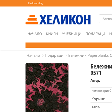
Helikon.bg
НАЧАЛО
КНИГИ
УЧЕБНИЦИ
ПОДАРЪЦИ
И
Начало
Подаръци
Бележник Paperblanks Ch
Бележник
9571
Автор:
Коментари: 0
Корици
Език