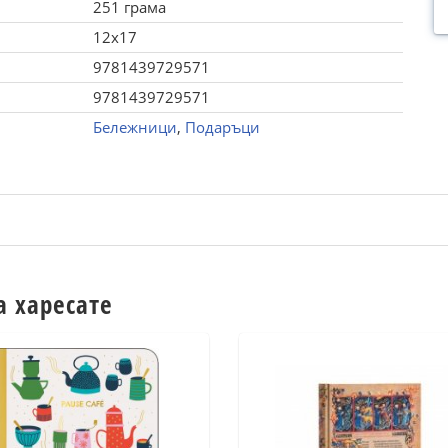
251 грама
12x17
9781439729571
9781439729571
Бележници
,
Подаръци
а харесате