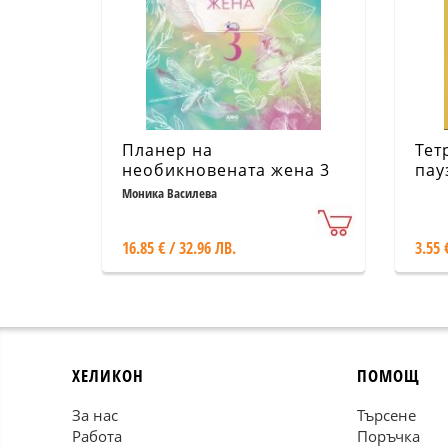
Планер на
Тет
необикновената жена 3
пау
Моника Василева
16.85 € / 32.96 ЛВ.
3.55 
ХЕЛИКОН
ПОМОЩ
За нас
Търсене
Работа
Поръчка