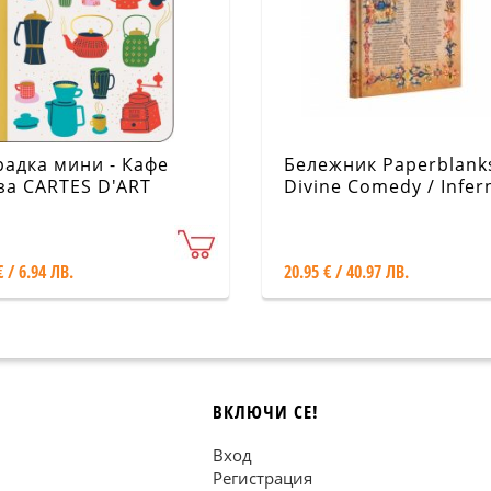
радка мини - Кафе
Бележник Paperblanks
за CARTES D'ART
Divine Comedy / Infer
Midi / Lined
€ / 6.94 ЛВ.
20.95 € / 40.97 ЛВ.
ВКЛЮЧИ СЕ!
Вход
Регистрация