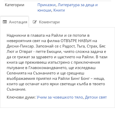
Категории
Приказки
,
Литература за деца и
юноши
,
Книги
Анотация
Коментари
Надникни в главата на Райли и се потопи в
невероятния свят на филма ОТВЪТРЕ НАВЪН на
Дисни-Пиксар. Запознай се с Радост, Тъга, Страх, Бяс
Лют и Отврат - петте Емоции, чиято сложна задача е
да се грижат за здравето и щастието на Райли. В тази
книга ще преживееш изпъстрено с приключения
пътуване в Главокомандването, ще изследваш
Селенията на Съзнанието и ще срещнеш
въображаемия приятел на Райли Бинг Бонг – неща,
които ще останат като ярки светещи кълба в твоето
Съзнание.
Ключови думи:
Учим за човешкото тяло
,
Детски свят