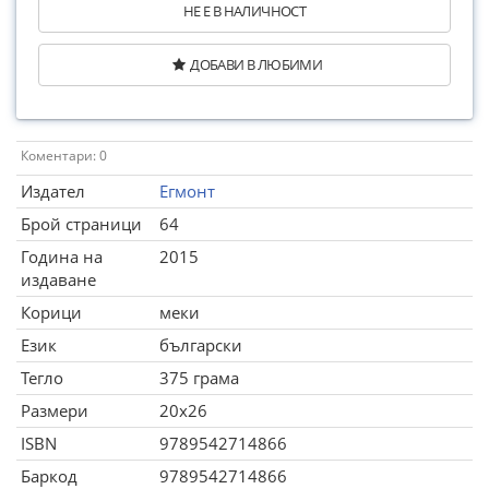
НЕ Е В НАЛИЧНОСТ
ДОБАВИ В ЛЮБИМИ
Коментари: 0
Издател
Егмонт
Брой страници
64
Година на
2015
издаване
Корици
меки
Език
български
Тегло
375 грама
Размери
20x26
ISBN
9789542714866
Баркод
9789542714866