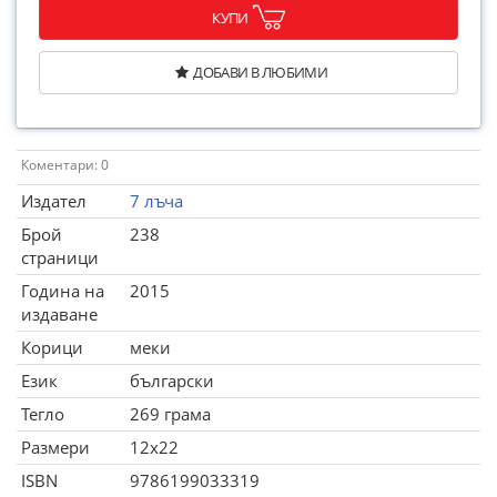
КУПИ
ДОБАВИ В ЛЮБИМИ
Коментари: 0
Издател
7 лъча
Брой
238
страници
Година на
2015
издаване
Корици
меки
Език
български
Тегло
269 грама
Размери
12x22
ISBN
9786199033319