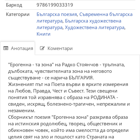
Баркод
9786199033319
Категории
Българска поезия
,
Съвременна българска
литература
,
Българска художествена
литература
,
Художествена литература
,
Книги
Анотация
Коментари
"Ерогенна - та зона" на Радко Стоянчов - тръпната,
дълбоката, чувствителната зона на неговото
съществуване - се нарича БЪЛГАРИЯ.
Жизненият път на Поета върви в ярките измерения
на Любов, Правда, Чест и Съвест. Тези свещени
понятия той изравнява с образа на РОДИНАТА -
свиден, искрящ, болезнено-трагичен, непрежалим и
незаменим.
Сборникът поезия "Ерогенна зона" разкрива образа
на истинския родолюбец, творец, общественик и
обикновен човек, който има смелостта да определи
целия свят на зло и пошлост като Страната на