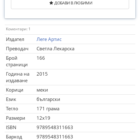
ДОБАВИ В ЛЮБИМИ
Коментари: 1
Издател
Леге Артис
Преводач
Светла Лекарска
Брой
166
страници
Година на
2015
издаване
Корици
меки
Език
български
Тегло
171 грама
Размери
12x19
ISBN
9789548311663
Баркод
9789548311663