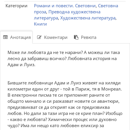
Категории
Романи и повести. Световни
,
Световна
проза
,
Преводна художествена
литература
,
Художествена литература
,
Книги
Анотация
Коментари
Ревюта
Може ли любовта да не те нарани? А можеш ли така
лесно да забравиш всичко? Любовната история на
Адам и Луиз.
Бившите любовници Адам и Луиз живеят на хиляди
километри един от друг - той в Париж, тя в Монреал.
В електронни писма те си припомнят раните от
общото минало и си разказват новите си авантюри,
предизвикват се да открият как се предизвиква
любов. Но дали за тази игра не се крие план? Изобщо
- какво е любовта? Химически процес или духовно
чудо? Има ли нещо като любовен еликсир за