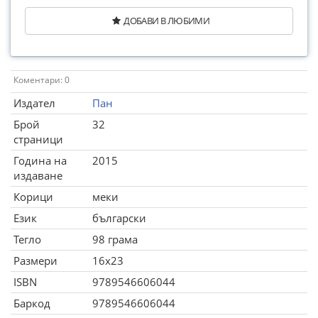
ДОБАВИ В ЛЮБИМИ
Коментари: 0
Издател
Пан
Брой
32
страници
Година на
2015
издаване
Корици
меки
Език
български
Тегло
98 грама
Размери
16x23
ISBN
9789546606044
Баркод
9789546606044