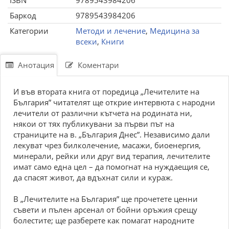
ISBN
9789543984206
Баркод
9789543984206
Категории
Методи и лечение
,
Медицина за
всеки
,
Книги
Анотация
Коментари
И във втората книга от поредица „Лечителите на
България” читателят ще открие интервюта с народни
лечители от различни кътчета на родината ни,
някои от тях публикувани за първи път на
страниците на в. „България Днес”. Независимо дали
лекуват чрез билколечение, масажи, биоенергия,
минерали, рейки или друг вид терапия, лечителите
имат само една цел – да помогнат на нуждаещия се,
да спасят живот, да вдъхнат сили и кураж.
В „Лечителите на България” ще прочетете ценни
съвети и пълен арсенал от бойни оръжия срещу
болестите; ще разберете как помагат народните