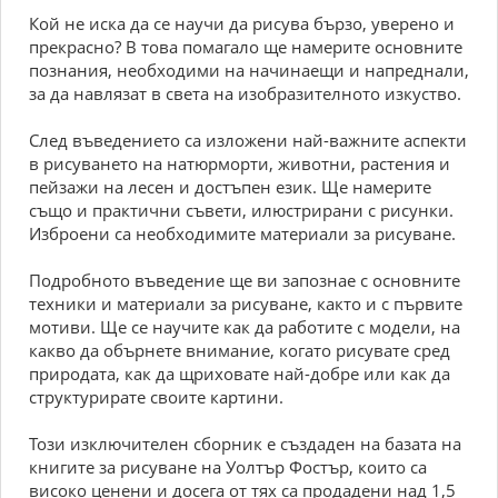
Кой не иска да се научи да рисува бързо, уверено и
прекрасно? В това помагало ще намерите основните
познания, необходими на начинаещи и напреднали,
за да навлязат в света на изобразителното изкуство.
След въведението са изложени най-важните аспекти
в рисуването на натюрморти, животни, растения и
пейзажи на лесен и достъпен език. Ще намерите
също и практични съвети, илюстрирани с рисунки.
Изброени са необходимите материали за рисуване.
Подробното въведение ще ви запознае с основните
техники и материали за рисуване, както и с първите
мотиви. Ще се научите как да работите с модели, на
какво да обърнете внимание, когато рисувате сред
природата, как да щриховате най-добре или как да
структурирате своите картини.
Този изключителен сборник е създаден на базата на
книгите за рисуване на Уолтър Фостър, които са
високо ценени и досега от тях са продадени над 1,5