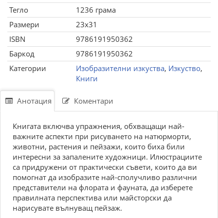
Тегло
1236 грама
Размери
23x31
ISBN
9786191950362
Баркод
9786191950362
Категории
Изобразителни изкуства
,
Изкуство
,
Книги
Анотация
Коментари
Книгата включва упражнения, обхващащи най-
важните аспекти при рисуването на натюрморти,
животни, растения и пейзажи, които биха били
интересни за запалените художници. Илюстрациите
са придружени от практически съвети, които да ви
помогнат да изобразите най-сполучливо различни
представители на флората и фауната, да изберете
правилната перспектива или майсторски да
нарисувате вълнуващ пейзаж.