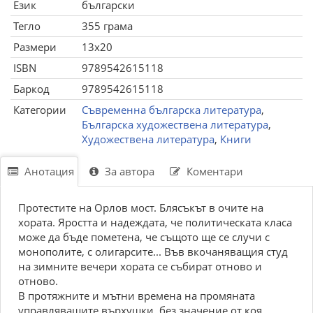
Език
български
Тегло
355 грама
Размери
13x20
ISBN
9789542615118
Баркод
9789542615118
Категории
Съвременна българска литература
,
Българска художествена литература
,
Художествена литература
,
Книги
Анотация
За автора
Коментари
Протестите на Орлов мост. Блясъкът в очите на
хората. Яростта и надеждата, че политическата класа
може да бъде пометена, че същото ще се случи с
монополите, с олигарсите... Във вкочаняващия студ
на зимните вечери хората се събират отново и
отново.
В протяжните и мътни времена на промяната
управляващите върхушки, без значение от коя