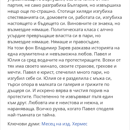
партия, не само разграбиха България, но извършиха
нещо още по-страшно. Стотици хиляди изгубиха
спестяванията си, домовете си, работата си, изгубиха
настоящето и бъдещето си. Виновните се знаеха, но
възмездие нямаше. Политическата класа с алчно
усърдие превръщаше властта си в пари, но
възмездие нямаше. Нямаше и правосъдие.
На този фон Владимир Зарев разказва историята на
една изумителна и невъзможна любов. Павел и
Юлия са сред водачите на протестиращите. Всеки от
тях има своето минало, своите страхове, грехове и
мечти. Павел е юрист, спечелил много пари, но
изгубил себе си. Юлия се е разделила с мъжа си,
търси опора в малката си галерия и грижите по
дъщеря си. И искрено вярва в чистия порив на
протестите. Постепенно те извървяват пътя един
към друг. Любовта им е неистова и нежна, и
нараняваща. Всичко рухва, когато Павел споделя
най-тъмната си тайна.
Ключови думи:
Месец на изд. Хермес