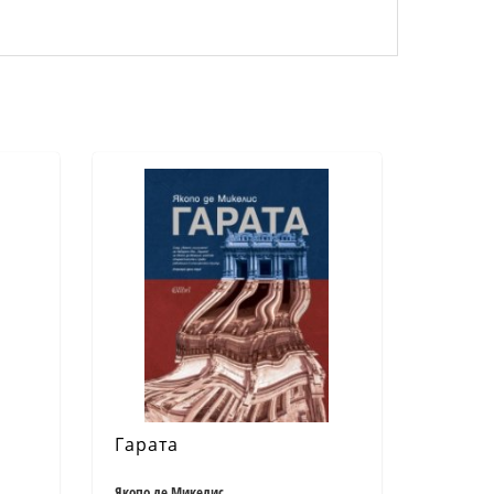
Гарата
Якопо де Микелис