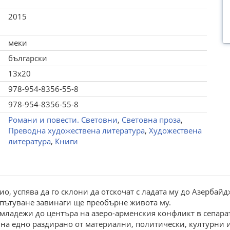
2015
меки
български
13x20
978-954-8356-55-8
978-954-8356-55-8
Романи и повести. Световни
,
Световна проза
,
Преводна художествена литература
,
Художествена
литература
,
Книги
о, успява да го склони да отскочат с ладата му до Азербайдж
 пътуване завинаги ще преобърне живота му.
 младежи до центъра на азеро-арменския конфликт в сепара
на едно раздирано от материални, политически, културни 