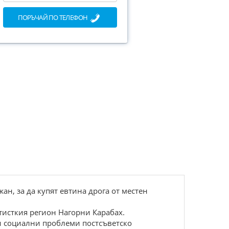
ПОРЪЧАЙ ПО ТЕЛЕФОН
ан, за да купят евтина дрога от местен
тисткия регион Нагорни Карабах.
и социални проблеми постсъветско