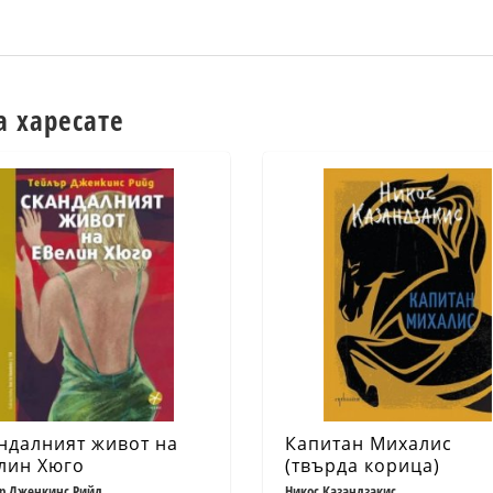
а харесате
ндалният живот на
Капитан Михалис
лин Хюго
(твърда корица)
р Дженкинс Рийд
Никос Казандзакис