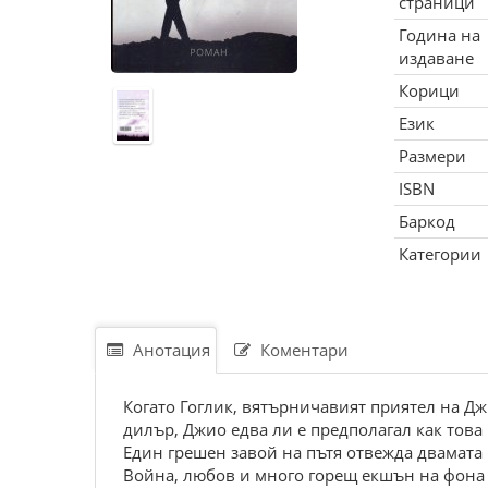
страници
Година на
издаване
Корици
Език
Размери
ISBN
Баркод
Категории
Анотация
Коментари
Когато Гоглик, вятърничавият приятел на Джи
дилър, Джио едва ли е предполагал как това
Един грешен завой на пътя отвежда двамата
Война, любов и много горещ екшън на фона 