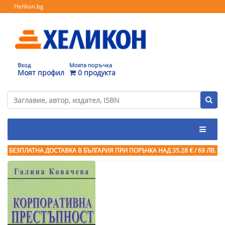
Helikon.bg
Вход
Моята поръчка
Моят профил
0 продукта
БЕЗПЛАТНА ДОСТАВКА В БЪЛГАРИЯ ПРИ ПОРЪЧКА
НАД 35.28 € / 69 ЛВ.