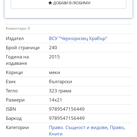
ДОБАВИ В ЛЮБИМИ
Коментари: 0
Издател
ВСУ "Черноризец Храбър"
Брой страници
240
Година на
2015
издаване
Корици
меки
Език
български
Тегло
323 грама
Размери
14x21
ISBN
9789547156449
Баркод
9789547156449
Категории
Право. Същност и видове
,
Право
,
Книги