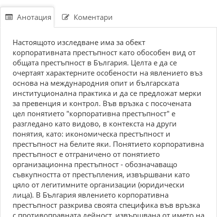
Анотация
Коментари
Настоящото изследване има за обект
корпоративната престъпност като обособен вид от
общата престъпност в България. Целта е да се
очертаят характерните особености на явлението въз
основа на международния опит и българската
институционална практика и да се предложат мерки
за превенция и контрол. Във връзка с посочената
цел понятието "корпоративна престъпност" е
разгледано като видово, в контекста на други
понятия, като: икономическа престъпност и
престъпност на белите яки. Понятието корпоративна
престъпност е отграничено от понятието
организационна престъпност - обозначаващо
съвкупността от престъпления, извършвани като
цяло от легитимните организации (юридически
лица). В България явлението корпоративна
престъпност разкрива своята специфика във връзка
с противоправната дейност, извършвана от името на