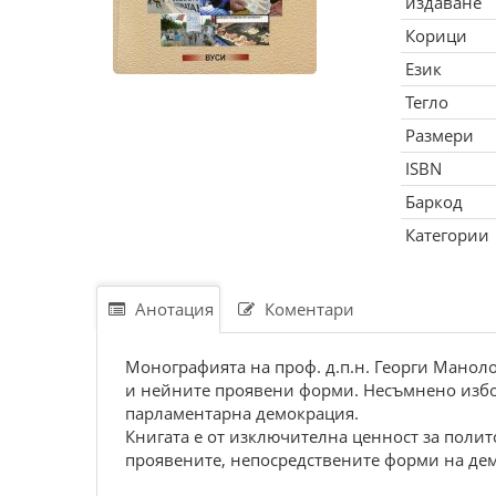
издаване
Корици
Език
Тегло
Размери
ISBN
Баркод
Категории
Анотация
Коментари
Монографията на проф. д.п.н. Георги Маноло
и нейните проявени форми. Несъмнено избори
парламентарна демокрация.
Книгата е от изключителна ценност за полит
проявените, непосредствените форми на демо