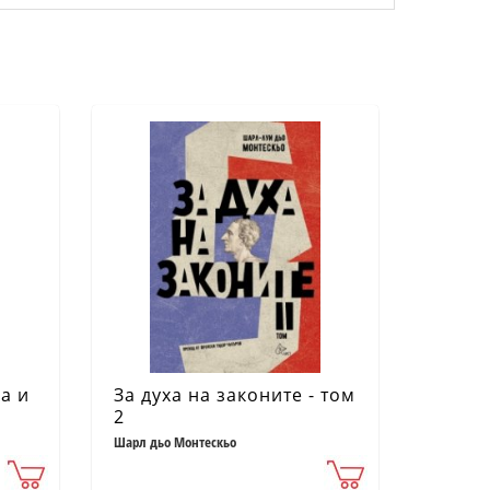
а и
За духа на законите - том
2
нг
Шарл дьо Монтескьо
ения