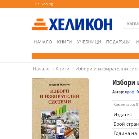
Helikon.bg
НАЧАЛО
КНИГИ
УЧЕБНИЦИ
ПОДАРЪЦИ
И
Начало
Книги
Избори и избирателни сис
Избори 
Автор:
проф. 
Коментари: 0
Издател
Брой стра
Година на