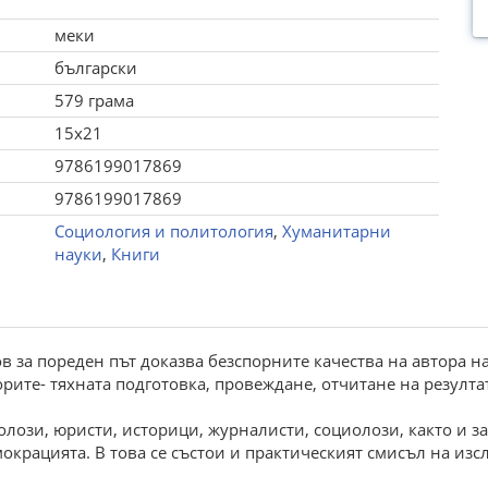
меки
български
579 грама
15x21
9786199017869
9786199017869
Социология и политология
,
Хуманитарни
науки
,
Книги
в за пореден път доказва безспорните качества на автора 
те- тяхната подготовка, провеждане, отчитане на резултати
олози, юристи, историци, журналисти, социолози, както и з
крацията. В това се състои и практическият смисъл на изс