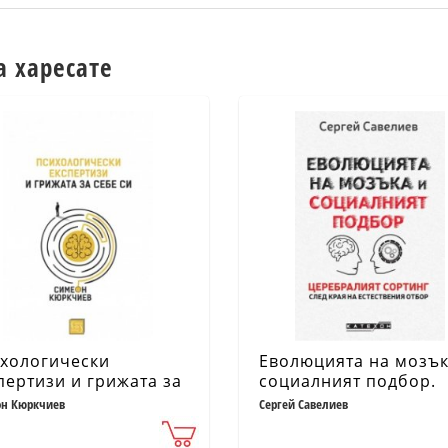
а харесате
хологически
Еволюцията на мозък
пертизи и грижата за
социалният подбор.
е си
Церебралният сорти
н Кюркчиев
Сергей Савелиев
след края на естеств
отбор