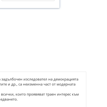
на задълбочен изследовател на демокрацията
те и др., са неизменна част от модерната
а всички, които проявяват траен интерес към
ледването.