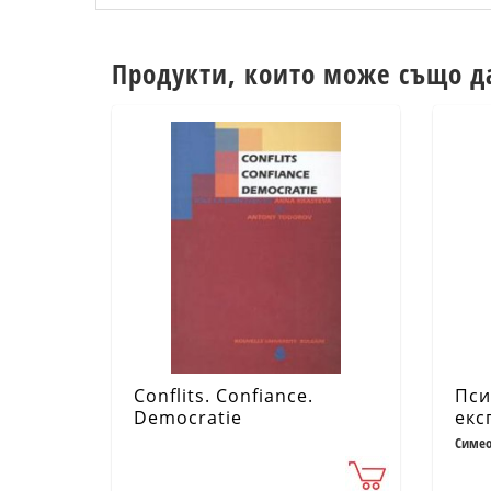
Продукти, които може също д
Conflits. Confiance.
Пси
Democratie
екс
себ
Симео