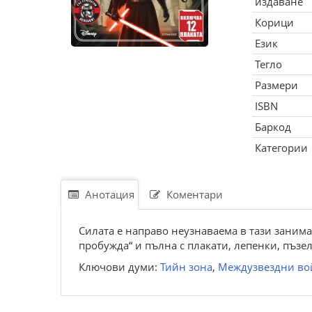
издаване
Корици
Език
Тегло
Размери
ISBN
Баркод
Категории
Анотация
Коментари
Силата е направо неузнаваема в тази заним
пробужда“ и пълна с плакати, лепенки, пъзел
Ключови думи:
Тийн зона
,
Междузвездни во