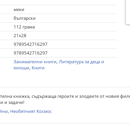
меки
български
112 грама
21x28
9789542716297
9789542716297
Занимателни книги
,
Литература за деца и
юноши
,
Книги
ателна книжка, съдържаща героите и злодеите от новия фил
и и задачи!
йни
,
Необятният Космос