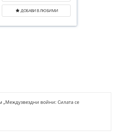
ДОБАВИ В ЛЮБИМИ
м „Междузвездни войни: Силата се