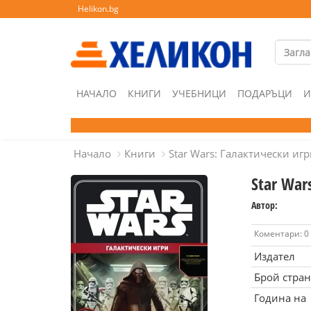
Helikon.bg
НАЧАЛО
КНИГИ
УЧЕБНИЦИ
ПОДАРЪЦИ
И
Начало
Книги
Star Wars: Галактически иг
Star War
Автор:
Коментари: 0
Издател
Брой стра
Година на