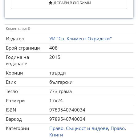
ДОБАВИ В ЛЮБИМИ
Коментари: 0
Издател
УИ "Св. Климент Охридски"
Брой страници
408
Година на
2015
издаване
Корици
твърди
Език
български
Тегло
773 грама
Размери
17x24
ISBN
9789540740034
Баркод
9789540740034
Категории
Право. Същност и видове
,
Право
,
Книги