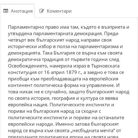
Анотация
Коментари
Парламентарно право има там, където е възприета и
утвърдена парламентарната демокрация. Преди
четвърт век българският народ направи своя
исторически избор в полза на парламентаризма и
демокрацията. Така България се върна към своята
демократична традиция от първите години след
Освобождението, намерила израз в Търновската
конституция от 16 април 1879 г., а заедно е това се
приобщи към преобладаващата на европейския
континент политическа форма на управление. И
това никак не е случайно, защото българският народ
по своята история, география и култура се явява
европейка нация. Политическите инстинкти и
пориви на българския народ са сходни с
политическите инстинкти и пориви на останалите
европейски народи. Именно затова българският
народ се върна към своята „несбъдната мечта“ от
предходните политически епохи на своята нова