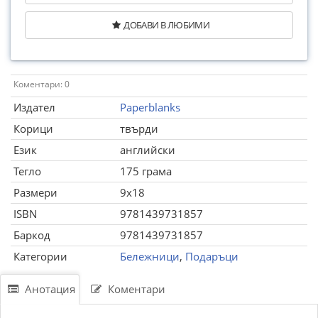
ДОБАВИ В ЛЮБИМИ
Коментари: 0
Издател
Paperblanks
Корици
твърди
Език
английски
Тегло
175 грама
Размери
9x18
ISBN
9781439731857
Баркод
9781439731857
Категории
Бележници
,
Подаръци
Анотация
Коментари