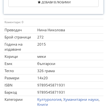
ДОБАВИ В ЛЮБИМИ
Коментари: 0
Преводач
Нина Николова
Брой страници
272
Година на
2015
издаване
Корици
меки
Език
български
Тегло
326 грама
Размери
14x20
ISBN
9789545871931
Баркод
9789545871931
Категории
Културология
,
Хуманитарни науки
,
Книги