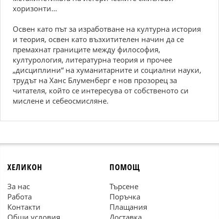
хоризонти…
Освен като път за изработване на културна история
и теория, освен като възхитителен начин да се
премахнат границите между философия,
културология, литературна теория и прочее
„дисциплини“ на хуманитарните и социални науки,
трудът на Ханс Блуменберг е нов прозорец за
читателя, който се интересува от собственото си
мислене и себеосмисляне.
ХЕЛИКОН
ПОМОЩ
За нас
Търсене
Работа
Поръчка
Контакти
Плащания
Общи условия
Доставка