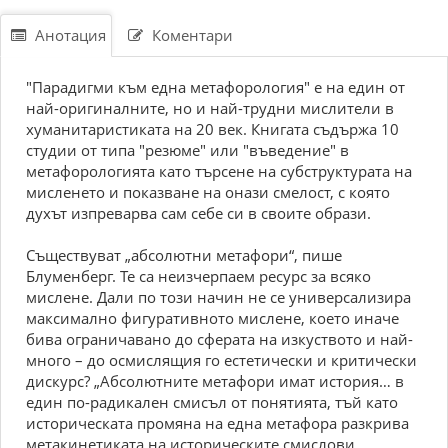
Анотация
Коментари
"Парадигми към една метафорология" е на един от
най-оригиналните, но и най-трудни мислители в
хуманитаристиката на 20 век. Книгата съдържа 10
студии от типа "резюме" или "въведение" в
метафорологията като търсене на субструктурата на
мисленето и показване на онази смелост, с която
духът изпреварва сам себе си в своите образи.
Съществуват „абсолютни метафори“, пише
Блуменберг. Те са неизчерпаем ресурс за всяко
мислене. Дали по този начин не се универсализира
максимално фигуративното мислене, което иначе
бива ограничавано до сферата на изкуството и най-
много – до осмислящия го естетически и критически
дискурс? „Абсолютните метафори имат история… в
един по-радикален смисъл от понятията, тъй като
историческата промяна на една метафора разкрива
метакинетиката на историческите смислови