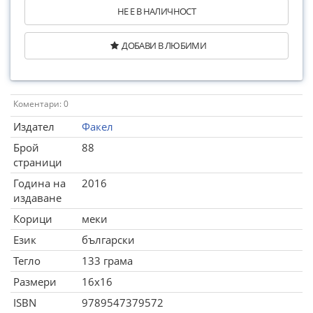
НЕ Е В НАЛИЧНОСТ
ДОБАВИ В ЛЮБИМИ
Коментари: 0
Издател
Факел
Брой
88
страници
Година на
2016
издаване
Корици
меки
Език
български
Тегло
133 грама
Размери
16x16
ISBN
9789547379572