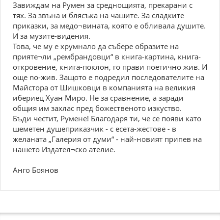
Завиждам на Румен за среднощията, прекарани с
тях. За звъна и блясъка на чашите. За сладките
приказки, за медо¬вината, която е обливала душите.
И за музите-видения.
Това, че му е хрумнало да събере образите на
прияте¬ли „рембрандовци“ в книга-картина, книга-
откровение, книга-поклон, го прави поетично жив. И
още no-жив. Защото е подредил последователите на
Майстора от Шишковци в компанията на великия
ибериец Хуан Миро. Не за сравнение, а заради
общия им захлас пред божественото изкуство.
Бъди честит, Румене! Благодаря ти, че се появи като
шеметен душеприказчик - с есета-жестове - в
желаната „Галерия от думи“ - най-новият припев на
нашето Издател¬ско ателие.
Анго Боянов