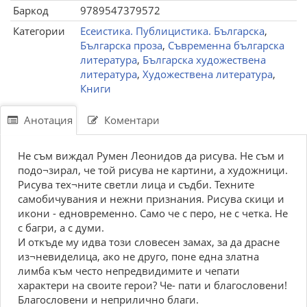
Баркод
9789547379572
Категории
Есеистика. Публицистика. Българска
,
Българска проза
,
Съвременна българска
литература
,
Българска художествена
литература
,
Художествена литература
,
Книги
Анотация
Коментари
Не съм виждал Румен Леонидов да рисува. Не съм и
подо¬зирал, че той рисува не картини, а художници.
Рисува тех¬ните светли лица и съдби. Техните
самобичувания и нежни признания. Рисува скици и
икони - едновременно. Само че с перо, не с четка. Не
с багри, а с думи.
И откъде му идва този словесен замах, за да драсне
из¬невиделица, ако не друго, поне една златна
лимба към често непредвидимите и чепати
характери на своите герои? Че- пати и благословени!
Благословени и неприлично благи.