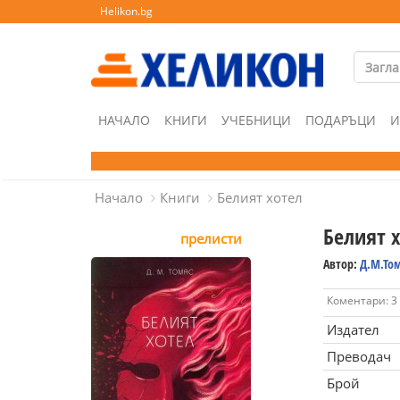
Helikon.bg
НАЧАЛО
КНИГИ
УЧЕБНИЦИ
ПОДАРЪЦИ
И
Начало
Книги
Белият хотел
Белият 
прелисти
Автор:
Д.М.То
Коментари: 3
Издател
Преводач
Брой