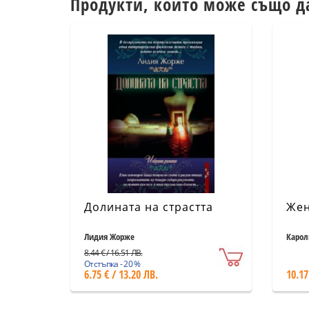
Продукти, които може също д
Долината на страстта
Жен
Лидия Жорже
Карол
8.44 € / 16.51 ЛВ.
Отстъпка - 20 %
6.75 € / 13.20 ЛВ.
10.17