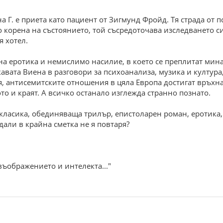
а Г. е приета като пациент от Зигмунд Фройд. Тя страда от
до корена на състоянието, той съсредоточава изследването с
я хотел.
а еротика и немислимо насилие, в което се преплитат минал
авата Виена в разговори за психоанализа, музика и култура,
я, антисемитските отношения в цяла Европа достигат връхна
ото и краят. А всичко останало изглежда странно познато.
 класика, обединяваща трилър, епистоларен роман, еротика,
дали в крайна сметка не я повтаря?
ъображението и интелекта..."