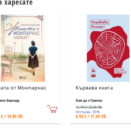
а харесате
ата от Монпарнас
Кървава книга
ине Бернард
Ким де л'Оризон
12.78 € / 25.00 ЛВ.
Отстъпка - 30 %
 € / 19.89 ЛВ.
8.94 € / 17.49 ЛВ.