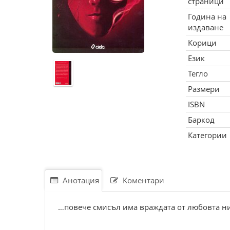
страници
Година на
издаване
Корици
Език
Тегло
Размери
ISBN
Баркод
Категории
Анотация
Коментари
…повече смисъл има враждата от любовта н