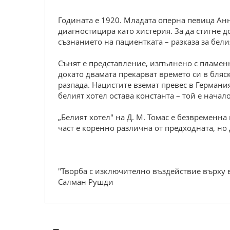
Годината е 1920. Младата оперна певица Анн
диагностицира като хистерия. За да стигне 
съзнанието на пациентката – разказа за бели
Сънят е представление, изпълнено с пламенн
докато двамата прекарват времето си в бляск
разпада. Нацистите вземат превес в Германи
белият хотел остава константа – той е начал
„Белият хотел" на Д. М. Томас е безвременна
част е коренно различна от предходната, но 
"Творба с изключително въздействие върху в
Салман Рушди