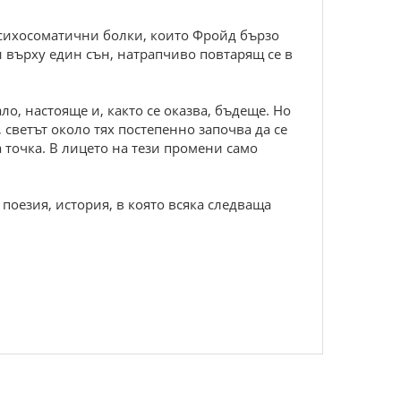
 психосоматични болки, които Фройд бързо
и върху един сън, натрапчиво повтарящ се в
о, настояще и, както се оказва, бъдеще. Но
 светът около тях постепенно започва да се
 точка. В лицето на тези промени само
 поезия, история, в която всяка следваща