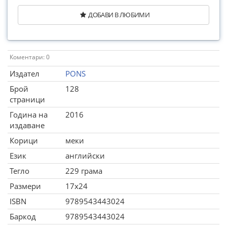
ДОБАВИ В ЛЮБИМИ
Коментари: 0
Издател
PONS
Брой
128
страници
Година на
2016
издаване
Корици
меки
Език
английски
Тегло
229 грама
Размери
17x24
ISBN
9789543443024
Баркод
9789543443024