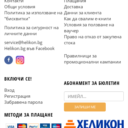
Контакти
Плащания
Общи условия
Доставка
Политика за използване на
Данни за клиента
"бисквитки"
Как да свалим е-книги
Условия за ползване на
Политика за сигурност на
ваучер
личните данни
Право на отказ от закупена
service@helikon.bg
стока
Helikon.bg във Facebook
Правилници за
промоционални кампании
ВКЛЮЧИ СЕ!
АБОНАМЕНТ ЗА БЮЛЕТИН
Вход
Регистрация
Забравена парола
МЕТОДИ ЗА ПЛАЩАНЕ