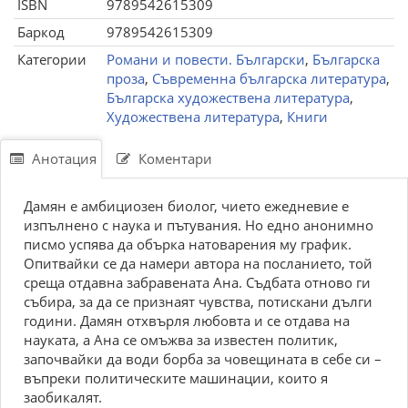
ISBN
9789542615309
Баркод
9789542615309
Категории
Романи и повести. Български
,
Българска
проза
,
Съвременна българска литература
,
Българска художествена литература
,
Художествена литература
,
Книги
Анотация
Коментари
Дамян е амбициозен биолог, чието ежедневие е
изпълнено с наука и пътувания. Но едно анонимно
писмо успява да обърка натоварения му график.
Опитвайки се да намери автора на посланието, той
среща отдавна забравената Ана. Съдбата отново ги
събира, за да се признаят чувства, потискани дълги
години. Дамян отхвърля любовта и се отдава на
науката, а Ана се омъжва за известен политик,
започвайки да води борба за човещината в себе си –
въпреки политическите машинации, които я
заобикалят.