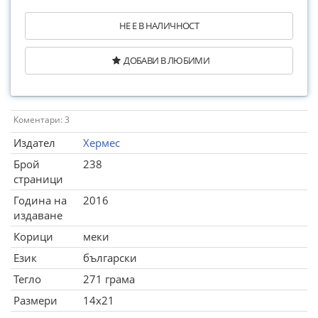
НЕ Е В НАЛИЧНОСТ
ДОБАВИ В ЛЮБИМИ
Коментари: 3
Издател
Хермес
Брой
238
страници
Година на
2016
издаване
Корици
меки
Език
български
Тегло
271 грама
Размери
14x21