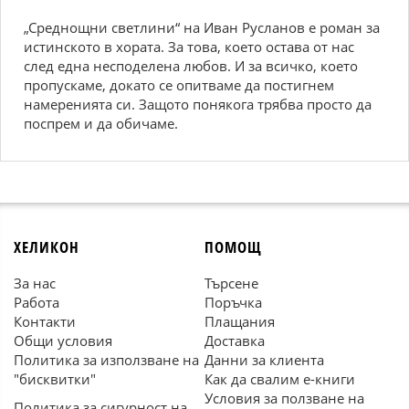
„Среднощни светлини“ на Иван Русланов е роман за
истинското в хората. За това, което остава от нас
след една несподелена любов. И за всичко, което
пропускаме, докато се опитваме да постигнем
намеренията си. Защото понякога трябва просто да
поспрем и да обичаме.
ХЕЛИКОН
ПОМОЩ
За нас
Търсене
Работа
Поръчка
Контакти
Плащания
Общи условия
Доставка
Политика за използване на
Данни за клиента
"бисквитки"
Как да свалим е-книги
Условия за ползване на
Политика за сигурност на