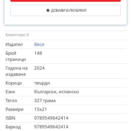
ДОБАВИ В ЛЮБИМИ
Коментари: 0
Издател
Веси
Брой
148
страници
Година на
2024
издаване
Корици
твърди
Език
български, испански
Тегло
327 грама
Размери
15x21
ISBN
9789549642414
Баркод
9789549642414