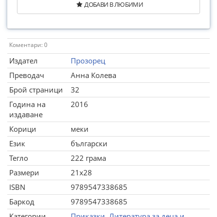
ДОБАВИ В ЛЮБИМИ
Коментари: 0
Издател
Прозорец
Преводач
Анна Колева
Брой страници
32
Година на
2016
издаване
Корици
меки
Език
български
Тегло
222 грама
Размери
21x28
ISBN
9789547338685
Баркод
9789547338685
Категории
Приказки
,
Литература за деца и