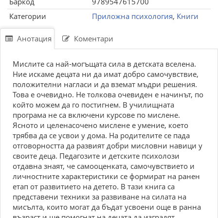
Баркод
9789547615700
Категории
Приложна психология
,
Книги
Анотация
Коментари
Мислите са най-могъщата сила в детската вселена.
Ние искаме децата ни да имат добро самочувствие,
положителни нагласи и да вземат мъдри решения.
Това е очевидно. Не толкова очевиден е начинът, по
който можем да го постигнем. В училищната
програма не са включени курсове по мислене.
Ясното и целенасочено мислене е умение, което
трябва да се усвои у дома. На родителите се пада
отговорността да развият добри мисловни навици у
своите деца. Педагозите и детските психолози
отдавна знаят, че самооценката, самочувствието и
личностните характеристики се формират на ранен
етап от развитието на детето. В тази книга са
представени техники за развиване на силата на
мисълта, които могат да бъдат усвоени още в ранна
възраст и ще помогнат на децата да изградят