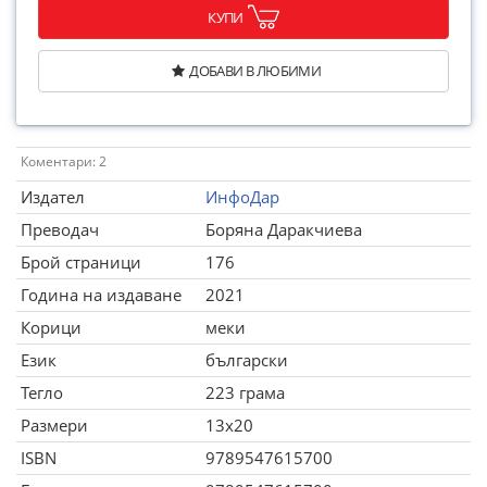
КУПИ
ДОБАВИ В ЛЮБИМИ
Коментари: 2
Издател
ИнфоДар
Преводач
Боряна Даракчиева
Брой страници
176
Година на издаване
2021
Корици
меки
Език
български
Тегло
223 грама
Размери
13x20
ISBN
9789547615700