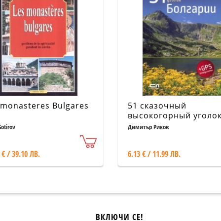
 monasteres Bulgares
51 сказочный
высокогорный уголо
Болгарии
Sotirov
Димитър Риков
 € / 39.10 ЛВ.
6.13 € / 11.99 ЛВ.
ВКЛЮЧИ СЕ!