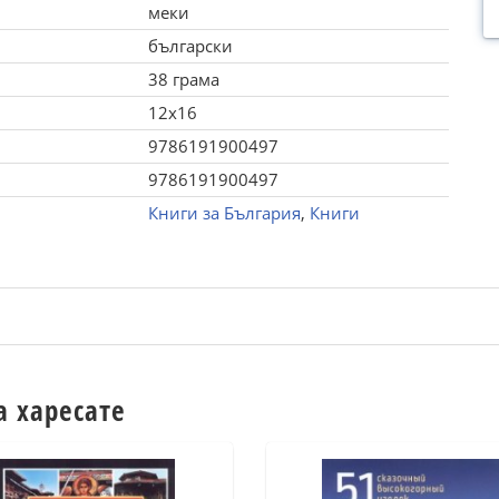
меки
български
38 грама
12x16
9786191900497
9786191900497
Книги за България
,
Книги
а харесате