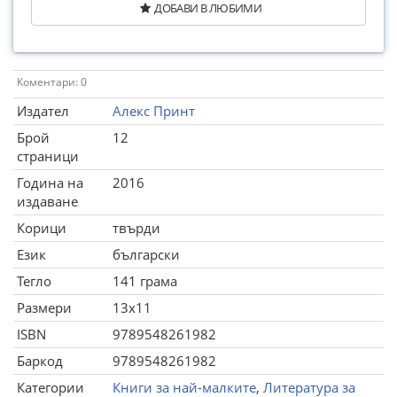
ДОБАВИ В ЛЮБИМИ
Коментари: 0
Издател
Алекс Принт
Брой
12
страници
Година на
2016
издаване
Корици
твърди
Език
български
Тегло
141 грама
Размери
13x11
ISBN
9789548261982
Баркод
9789548261982
Категории
Книги за най-малките
,
Литература за