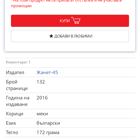
*На този продукт не се прилагат отстъпки и не участва в
промоции
КУПИ
ДОБАВИ В ЛЮБИМИ
Коментари: 1
Издател
Жанет-45
Брой
132
страници
Година на
2016
издаване
Корици
меки
Език
български
Тегло
172 грама