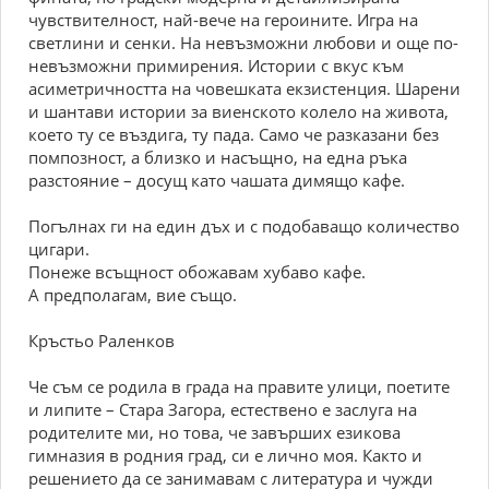
чувствителност, най-вече на героините. Игра на
светлини и сенки. На невъзможни любови и още по-
невъзможни примирения. Истории с вкус към
асиметричността на човешката екзистенция. Шарени
и шантави истории за виенското колело на живота,
което ту се въздига, ту пада. Само че разказани без
помпозност, а близко и насъщно, на една ръка
разстояние – досущ като чашата димящо кафе.
Погълнах ги на един дъх и с подобаващо количество
цигари.
Понеже всъщност обожавам хубаво кафе.
А предполагам, вие също.
Кръстьо Раленков
Че съм се родила в града на правите улици, поетите
и липите – Стара Загора, естествено е заслуга на
родителите ми, но това, че завърших езикова
гимназия в родния град, си е лично моя. Както и
решението да се занимавам с литература и чужди