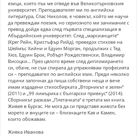
езици, което пък ме отведе във Великотърновския
университет. Преподавателят ми по английска
литература, Спас Николов, е човекът, който ме научи
да превеждам поезия, но сериозното ми занимание с
превод дойде едва след първата специализация в
Абърдийнския университет. След „марсианците“
(Крег Рейн, Кристъфър Рийд), преведох стихове на
Шеймъс Хийни и Едуин Морган, продължих с Тед
Хюз, Едуин Брок, Робърт Рождественски, Владимир
Висоцки… През цялото време след дипломирането
си, обаче, не съм спирала да упражнявам професията
си – преподавател по английски език. Преди няколко
години започнах да пиша собствени неща и вече
имам издадени стихосбирката „Вторникът е зелен“
(2011) и „99 лимърика с български привкус“ (2014).
Сборникът разкази „Плетачката“ е третата ми книга.
Живея в Бургас. Не мога да си представя живота без
морето и внуците си – близнаците Кая и Камен,
които обожавам.
Живка Иванова