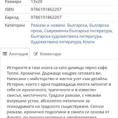
Размери
13x20
ISBN
9786191862207
Баркод
9786191862207
Категории
Разкази и новели. Български
,
Българска
проза
,
Съвременна българска литература
,
Българска художествена литература
,
Художествена литература
,
Книги
Анотация
Коментари
Историите в тази книга са като димящо черно кафе.
Топли. Ароматни. Държащи нащрек сетивата ви.
Написани с майсторство и жесток усет към детайла.
Истории, които с една подвеждаща лекота заплитат в
себе си ироничното, трагичното и в известен
смисъл, мистичното. Градски разкази, с някакви
вътрешни устои, абсолютно нетипични за
психодрамата на градското съществуване. Селски
разкази, иронично подкопани в самата си основа от
фината, по градски модерна и детайлизирана