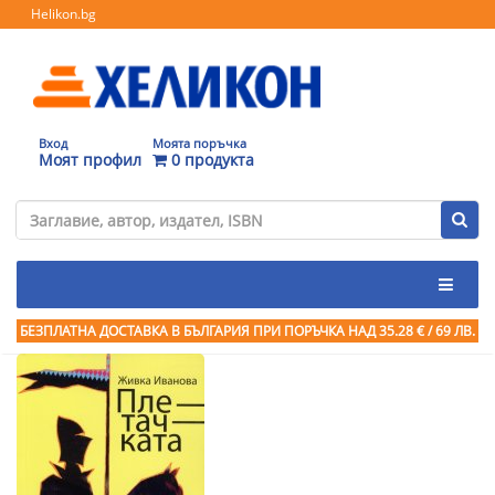
Helikon.bg
Вход
Моята поръчка
Моят профил
0 продукта
БЕЗПЛАТНА ДОСТАВКА В БЪЛГАРИЯ ПРИ ПОРЪЧКА
НАД 35.28 € / 69 ЛВ.