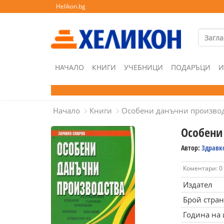
Helikon.bg
НАЧАЛО
КНИГИ
УЧЕБНИЦИ
ПОДАРЪЦИ
И
Начало
Книги
Особени данъчни произво
Особени
Автор:
Здравк
Коментари: 0
Издател
Брой стра
Година на