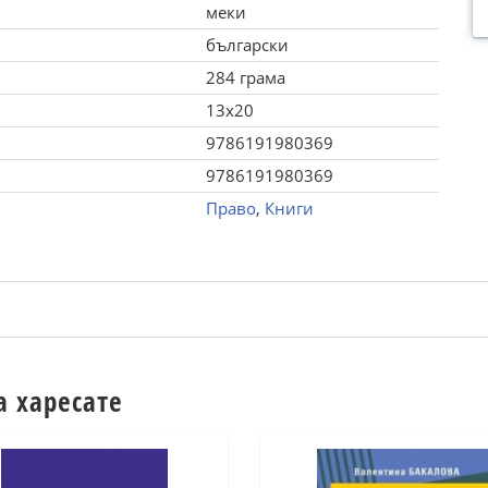
меки
български
284 грама
13x20
9786191980369
9786191980369
Право
,
Книги
а харесате