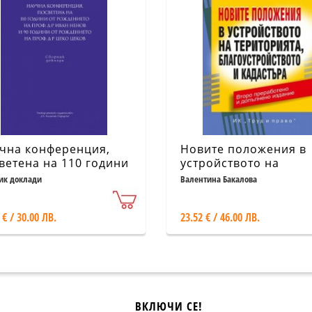
чна конференция,
Новите положения в
ветена на 110 години
устройството на
рождението на проф.
територията,
ик доклади
Валентина Бакалова
 Иван Ненов и 90
благоустройството и
ини от рождението
кадастъра
 € / 30.00 ЛВ.
23.52 € / 46.00 ЛВ.
проф. д-р Цеко Цеков
ВКЛЮЧИ СЕ!