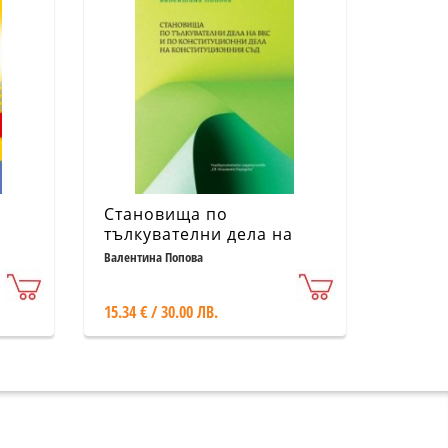
Становища по
тълкувателни дела на
ВКС и по
Валентина Попова
Конституционни дела на
Конституционния съд
15.34 € / 30.00 ЛВ.